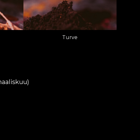
Turve
maaliskuu)