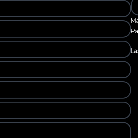
M
Pa
La