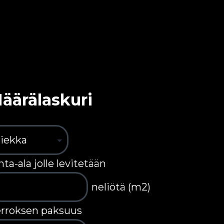
äärälaskuri
nta-ala jolle levitetään
neliötä (m2)
rroksen paksuus