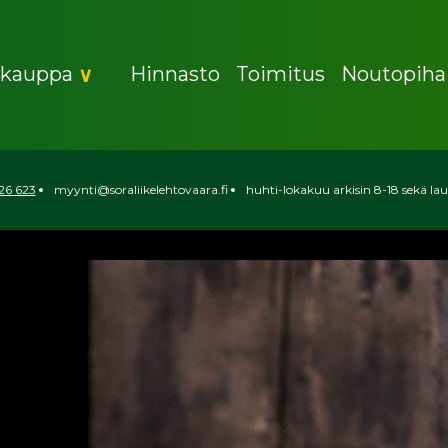
okauppa
Hinnasto
Toimitus
Noutopiha
ke
Avaa
valikko
aara
26 623
myynti@soraliikelehtovaara.fi
huhti-lokakuu arkisin 8-18 sekä lau