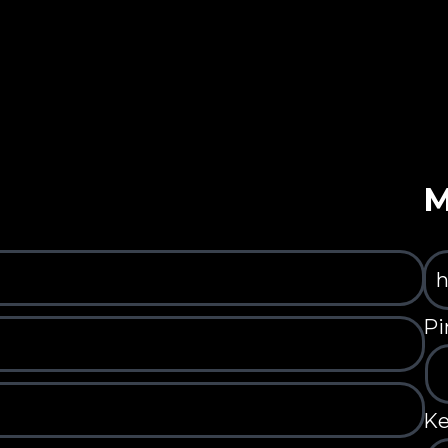
M
Pi
Ke