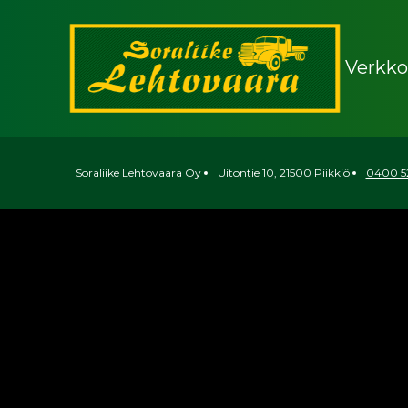
Siirry
sisältöön
Verkk
Soralii
Lehtov
Soraliike Lehtovaara Oy
Uitontie 10, 21500 Piikkiö
0400 5