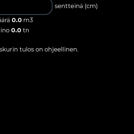
sentteinä (cm)
äärä
0.0
m3
ino
0.0
tn
skurin tulos on ohjeellinen.