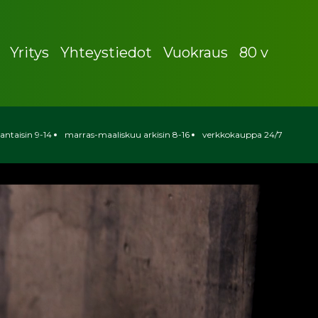
Yritys
Yhteystiedot
Vuokraus
80 v
antaisin 9-14
marras-maaliskuu arkisin 8-16
verkkokauppa 24/7