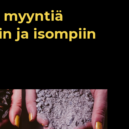
a myyntiä
n ja isompiin