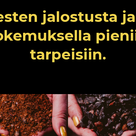
sten jalostusta j
kemuksella pienii
tarpeisiin.