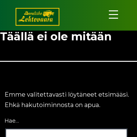
Siirry
sisältöön
Soraliike
Täällä ei ole mitään
Lehtovaara
Emme valitettavasti löytäneet etsimääsi.
Ehkä hakutoiminnosta on apua.
Hae…