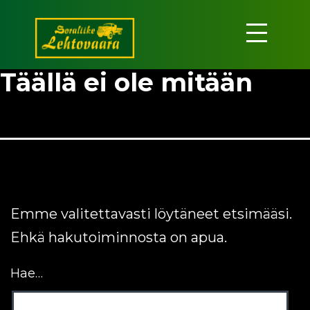
Siirry
sisältöön
Soraliike
Täällä ei ole mitään
Lehtovaara
Emme valitettavasti löytäneet etsimääsi.
Ehkä hakutoiminnosta on apua.
Hae…