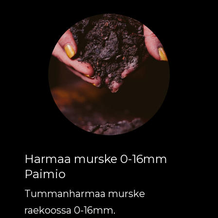
Tällä
tuotteella
on
useampi
muunnelma.
Voit
tehdä
valinnat
tuotteen
Harmaa murske 0-16mm
sivulla.
Paimio
Tummanharmaa murske
raekoossa 0-16mm.