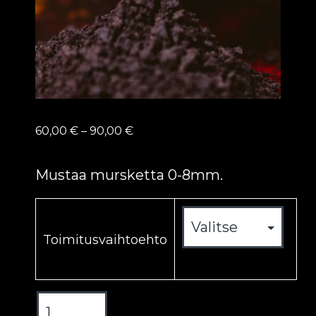
Hintaluokka:
60,00
€
–
90,00
€
60,00 €
-
Mustaa mursketta 0-8mm.
90,00 €
Toimitusvaihtoehto
Musta