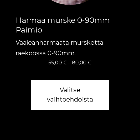
tuotteen
Harmaa murske 0-90mm
sivulla.
Paimio
Vaaleanharmaata mursketta
raekoossa 0-90mm.
Hintaluokka:
55,00
€
–
80,00
€
55,00 €
-
80,00 €
Valitse
vaihtoehdoista