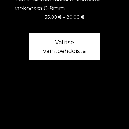
raekoossa 0-8mm.
Hintaluokka:
55,00
€
–
80,00
€
55,00 €
-
80,00 €
Valitse
vaihtoehdoista