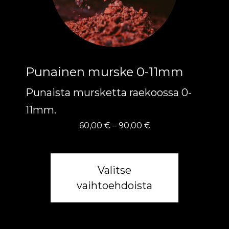
Voit
tehdä
valinnat
tuotteen
Punainen murske 0-11mm
sivulla.
Punaista mursketta raekoossa 0-
11mm.
Hintaluokka:
60,00
€
–
90,00
€
60,00 €
-
90,00 €
Valitse
vaihtoehdoista