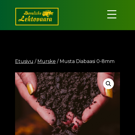
Siirry
sisältöön
Soraliike
Lehtovaara
Etusivu
/
Murske
/ Musta Diabaasi 0-8mm