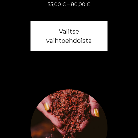
Hintaluokka:
55,00
€
–
80,00
€
55,00 €
-
80,00 €
Valitse
vaihtoehdoista
Tällä
tuotteella
on
useampi
muunnelma.