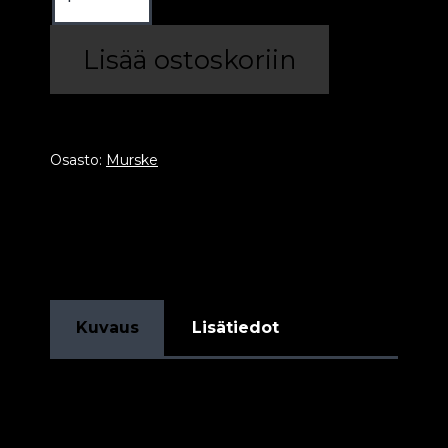
Diabaasi
0-
Lisää ostoskoriin
8mm
määrä
Osasto:
Murske
Kuvaus
Lisätiedot