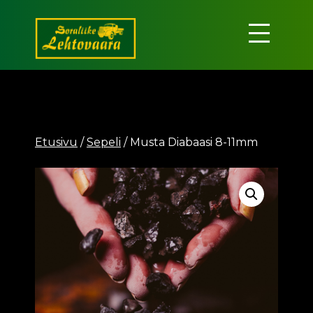
Siirry
sisältöön
Soraliike
Lehtovaara
Etusivu
/
Sepeli
/ Musta Diabaasi 8-11mm