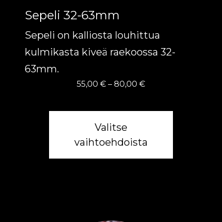
Sepeli 32-63mm
sivulla.
Sepeli on kalliosta louhittua
kulmikasta kiveä raekoossa 32-
63mm.
Hintaluokka:
55,00
€
–
80,00
€
55,00 €
-
80,00 €
Valitse
vaihtoehdoista
Tällä