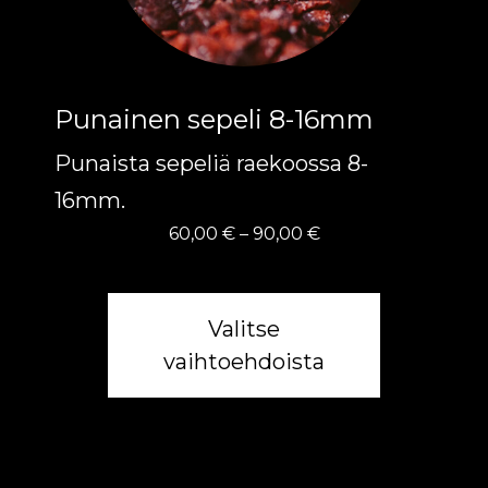
tehdä
valinnat
tuotteen
Punainen sepeli 8-16mm
sivulla.
Punaista sepeliä raekoossa 8-
16mm.
Hintaluokka:
60,00
€
–
90,00
€
60,00 €
-
90,00 €
Valitse
vaihtoehdoista