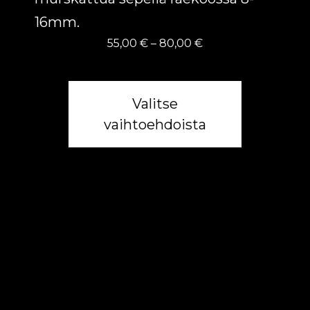
16mm.
Hintaluokka:
55,00
€
–
80,00
€
55,00 €
-
80,00 €
Valitse
vaihtoehdoista