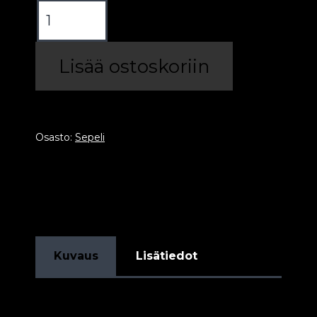
Musta
Diabaasi
8-
Lisää ostoskoriin
11mm
määrä
Osasto:
Sepeli
Kuvaus
Lisätiedot