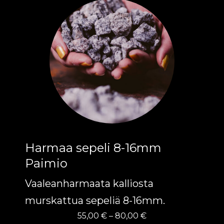
tuotteella
on
useampi
muunnelma.
Voit
tehdä
valinnat
tuotteen
Harmaa sepeli 8-16mm
sivulla.
Paimio
Vaaleanharmaata kalliosta
murskattua sepeliä 8-16mm.
Hintaluokka:
55,00
€
–
80,00
€