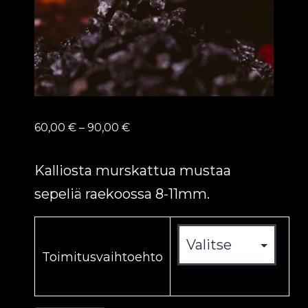
Hintaluokka:
60,00
€
–
90,00
€
60,00 €
-
Kalliosta murskattua mustaa
90,00 €
sepeliä raekoossa 8-11mm.
Toimitusvaihtoehto