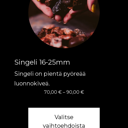
useampi
muunnelma.
Voit
tehdä
valinnat
tuotteen
Singeli 16-25mm
sivulla.
Singeli on pientä pyöreää
luonnokiveä.
Hintaluokka:
70,00
€
–
90,00
€
70,00 €
-
90,00 €
Valitse
vaihtoehdoista