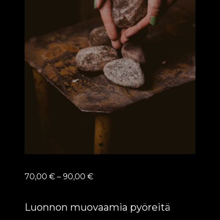
Hintaluokka:
70,00
€
–
90,00
€
70,00 €
-
Luonnon muovaamia pyöreitä
90,00 €