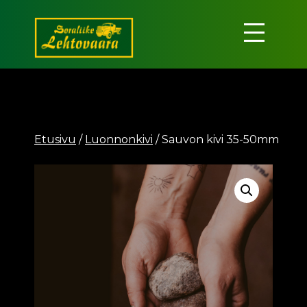
Siirry
sisältöön
Soraliike
Lehtovaara
Etusivu
/
Luonnonkivi
/ Sauvon kivi 35-50mm