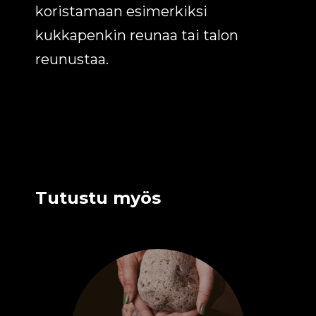
koristamaan esimerkiksi
kukkapenkin reunaa tai talon
reunustaa.
Tutustu myös
Tällä
tuotteella
on
useampi