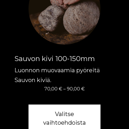
muunnelma.
Voit
tehdä
valinnat
tuotteen
Sauvon kivi 100-150mm
sivulla.
Luonnon muovaamia pyöreitä
Sauvon kiviä.
Hintaluokka:
70,00
€
–
90,00
€
70,00 €
-
90,00 €
Valitse
vaihtoehdoista